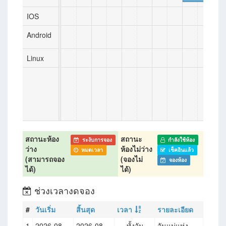
IOS
พรภ
Android
1 คน
Linux
สถานะห้อง
สถานะ
ระงับการจอง
กำลังใช้ห้อง
ว่าง
ห้องไม่ว่าง
หมดเวลา
เช็คอินแล้ว
(สามารถจอง
(จองไม่
จองห้อง
ได้)
ได้)
ช่วงเวลางดจอง
#
วันเริ่ม
สิ้นสุด
เวลา
รายละเอียด
1
2026-08-
2026-08-
--- ทั้งวัน --
วันแม่แห่ง